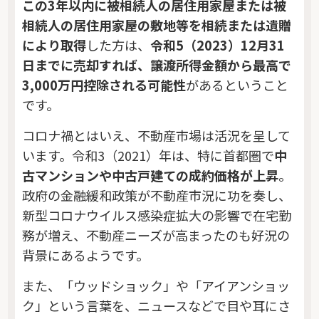
この3年以内に被相続人の居住用家屋または被
相続人の居住用家屋の敷地等を相続または遺贈
により取得
した方は、
令和5（2023）12月31
日までに売却すれば、譲渡所得金額から最高で
3,000万円控除される可能性
があるということ
です。
コロナ禍とはいえ、不動産市場は活況を呈して
います。令和3（2021）年は、特に首都圏で
中
古マンションや中古戸建ての成約価格が上昇
。
政府の金融緩和政策が不動産市況に功を奏し、
新型コロナウイルス感染症拡大の影響で在宅勤
務が増え、不動産ニーズが高まったのも好況の
背景にあるようです。
また、「ウッドショック」や「アイアンショッ
ク」という言葉を、ニュースなどで目や耳にさ