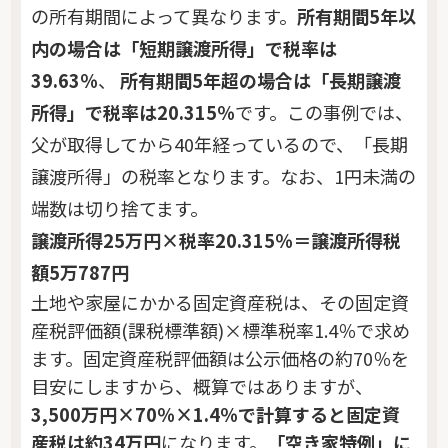
の所有期間によって異なります。
所有期間5年以
内の場合は「短期譲渡所得」で税率は
39.63％
、
所有期間5年超の場合は「長期譲渡
所得」で税率は20.315％
です。この事例では、
父が取得してから40年経っているので、「長期
譲渡所得」の税率となります。なお、1円未満の
端数は切り捨てます。
譲渡所得25万円×税率20.315％＝譲渡所得税
額5万787円
土地や家屋にかかる固定資産税は、その固定資
産税評価額(課税標準額)×標準税率1.4％で求め
ます。固定資産税評価額は公示価格の約70％を
目安にしますから、概算ではありますが、
3,500万円×70％×1.4％で計算すると固定資
産税は約34万円
になります。
「空き家特例」に