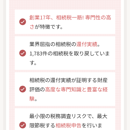
創業17年、相続税一筋! 専門性の高
さ
が特徴です。
業界屈指の相続税の
還付実績
。
1,783件の相続税を取り戻していま
す。
相続税の還付実績が証明する財産
評価の
高度な専門知識と豊富な経
験
。
最小限の税務調査リスクで、最大
限節税する
相続税申告
を行いま