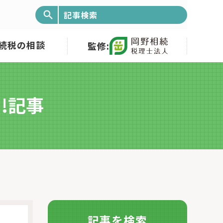
続税の相談
監修:
!記事
記事を検索