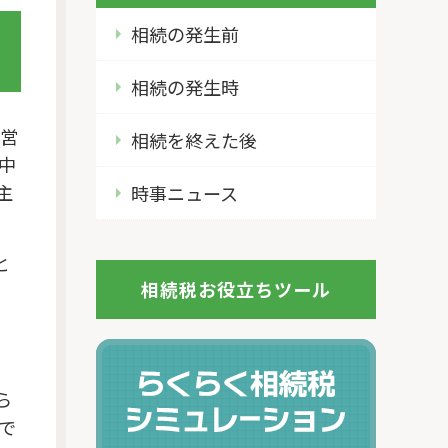
相続の発生前
相続の発生時
経営
相続を終えた後
中
主
時事ニュース
と
相続税お役立ちツール
る
。
ら
で