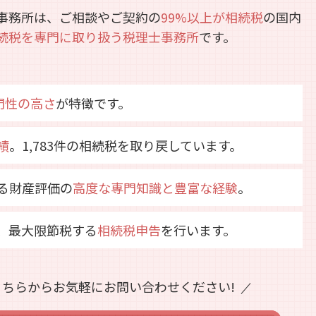
事務所は、ご相談やご契約の
99%以上が相続税
の国内
続税を専門に取り扱う税理士事務所
です。
専門性の高さ
が特徴です。
績
。1,783件の相続税を取り戻しています。
る財産評価の
高度な専門知識と豊富な経験
。
、最大限節税する
相続税申告
を行います。
ちらからお気軽にお問い合わせください!