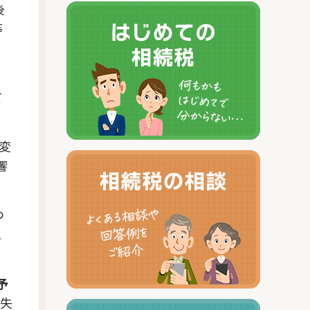
後
等
、
て
変
響
つ
こ
予
を失