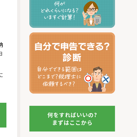
納
由
に
何をすればいいの?
まずはここから