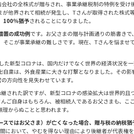
造会社の全株式が贈与され、事業承継税制の特例を受け
まが他界されて相続が発生し、Tさんが取得された株式
、
100％猶予
されることになりました。
措置の成功例
です。お父さまの贈与計画通りの筋書きで
、そこが事業承継の難しさです。現在、Tさんを悩ませ
。
大した新型コロナは、国内だけでなく世界の経済状況を一
出自粛は、外食産業に大きな打撃となりました。その影
営の方向性を見失わせています。
承継された訳ですが、新型コロナの感染拡大は世界的且
さんご自身はもちろん、被相続人であるお父さまも、こ
無理からぬことと思われます。
ースではお父さま）が亡くなった場合、贈与税の納税猶
年間において、やむを得ない理由により後継者が代表権