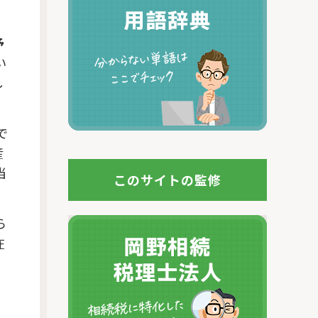
予
い
し
で
産
当
このサイトの監修
ら
在