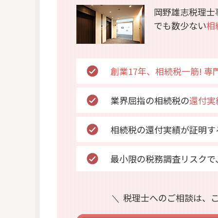
岡野雄志税理士
でも数少ない
相
創業17年、相続税一筋! 
業界屈指の相続税の
還付実
相続税の還付実績が証明す
最小限の税務調査リスクで
税理士へのご相談は、こ