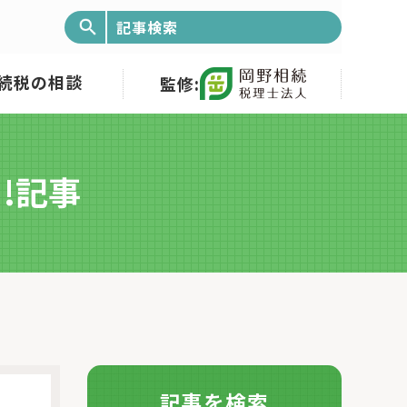
続税の相談
監修:
!記事
記事を検索