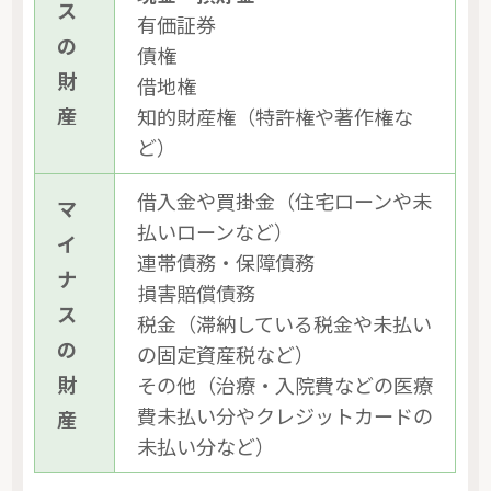
ス
有価証券
の
債権
財
借地権
産
知的財産権（特許権や著作権な
ど）
借入金や買掛金（住宅ローンや未
マ
払いローンなど）
イ
連帯債務・保障債務
ナ
損害賠償債務
ス
税金（滞納している税金や未払い
の
の固定資産税など）
財
その他（治療・入院費などの医療
費未払い分やクレジットカードの
産
未払い分など）