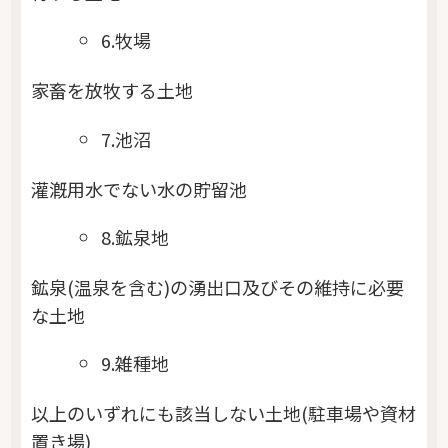
6.牧場
家畜を放牧する土地
7.池沼
灌漑用水でない水の貯留池
8.鉱泉地
鉱泉(温泉を含む)の湧出口及びその維持に必要
な土地
9.雑種地
以上のいずれにも該当しない土地(駐車場や資材
置き場)