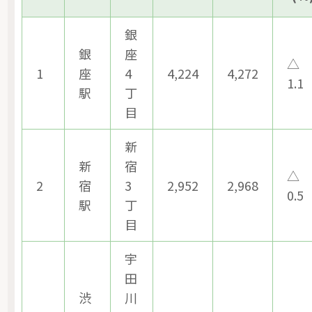
銀
銀
座
△
1
座
4
4,224
4,272
1.1
駅
丁
目
新
新
宿
△
2
宿
3
2,952
2,968
0.5
駅
丁
目
宇
田
渋
川