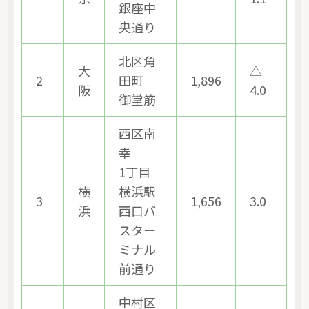
銀座中
央通り
北区角
大
△
2
田町
1,896
阪
4.0
御堂筋
西区南
幸
1丁目
横
横浜駅
3
1,656
3.0
浜
西口バ
スター
ミナル
前通り
中村区