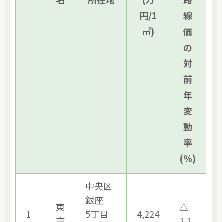
円/1
線
㎡)
価
の
対
前
年
変
動
率
(％)
中央区
銀座
東
△
1
5丁目
4,224
京
1.1