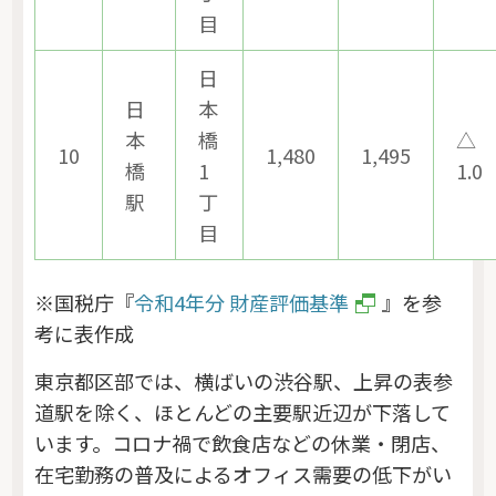
目
日
日
本
本
橋
△
10
1,480
1,495
橋
1
1.0
駅
丁
目
※国税庁『
令和4年分 財産評価基準
』を参
考に表作成
東京都区部では、横ばいの渋谷駅、上昇の表参
道駅を除く、ほとんどの主要駅近辺が下落して
います。コロナ禍で飲食店などの休業・閉店、
在宅勤務の普及によるオフィス需要の低下がい