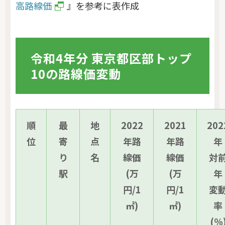
高路線価
』を参考に表作成
令和4年分 東京都区部トップ
10の路線価変動
順
最
地
2022
2021
202
位
寄
点
年路
年路
年
り
名
線価
線価
対
駅
(万
(万
年
円/1
円/1
変
㎡)
㎡)
率
(％