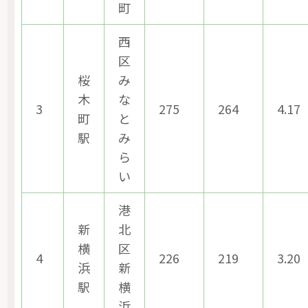
町
西
区
桜
み
木
な
3
275
264
4.17
町
と
駅
み
ら
い
港
新
北
横
区
4
226
219
3.20
浜
新
駅
横
浜