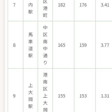
区
7
内
182
176
3.41
港
駅
町
中
馬
区
車
南
8
165
159
3.77
道
中
駅
通
り
港
南
上
区
大
9
上
155
153
1.31
岡
大
駅
岡