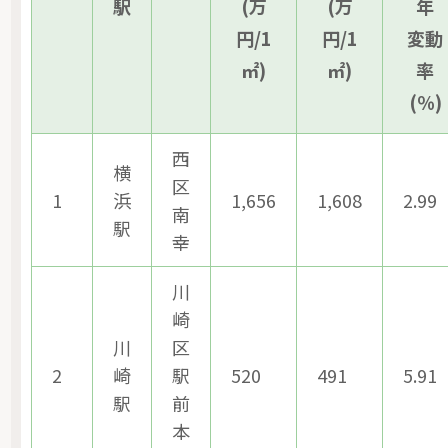
駅
(万
(万
年
円/1
円/1
変動
㎡)
㎡)
率
(％)
西
横
区
1
浜
1,656
1,608
2.99
南
駅
幸
川
崎
川
区
2
崎
駅
520
491
5.91
駅
前
本