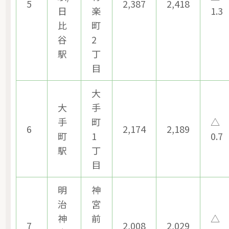
5
2,387
2,418
日
楽
1.3
比
町
谷
2
駅
丁
目
大
大
手
手
町
△
6
2,174
2,189
町
1
0.7
駅
丁
目
明
神
治
宮
神
前
△
7
2,008
2,029