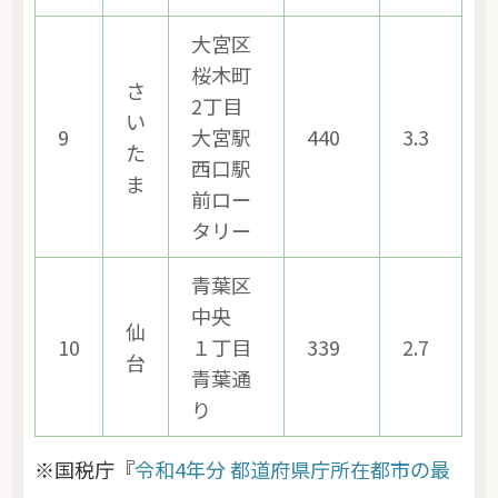
大宮区
桜木町
さ
2丁目
い
9
大宮駅
440
3.3
た
西口駅
ま
前ロー
タリー
青葉区
中央
仙
10
１丁目
339
2.7
台
青葉通
り
※国税庁『
令和4年分 都道府県庁所在都市の最