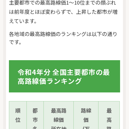
主要都市での最高路線価1～10位までの顔ぶれ
は前年度とほぼ変わらずで、上昇した都市が増
えています。
各地域の最高路線価のランキングは以下の通り
です。
令和4年分 全国主要都市の最
高路線価ランキング
順
都
最高路
路線
最
位
市
線価
価
高
名
所在地
(万
路