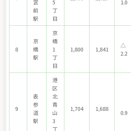
宮
5
1.0
前
丁
駅
目
京
京
橋
△
8
橋
1
1,800
1,841
2.2
駅
丁
目
港
区
表
北
参
青
9
1,704
1,688
道
山
0.9
駅
3
丁