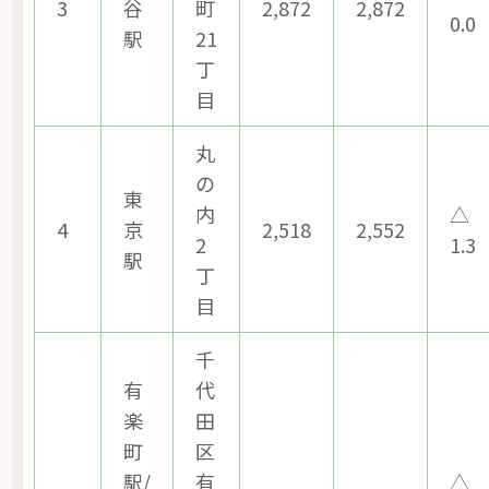
3
谷
町
2,872
2,872
0.0
駅
21
丁
目
丸
の
東
内
△
4
京
2,518
2,552
2
1.3
駅
丁
目
千
有
代
楽
田
町
区
駅/
有
△