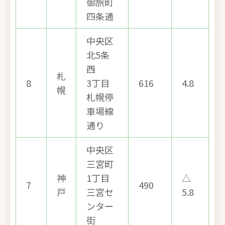
御旅町
四条通
中央区
北5条
西
札
8
3丁目
616
4.8
幌
札幌停
車場線
通り
中央区
三宮町
神
1丁目
△
7
490
戸
三宮セ
5.8
ンター
街