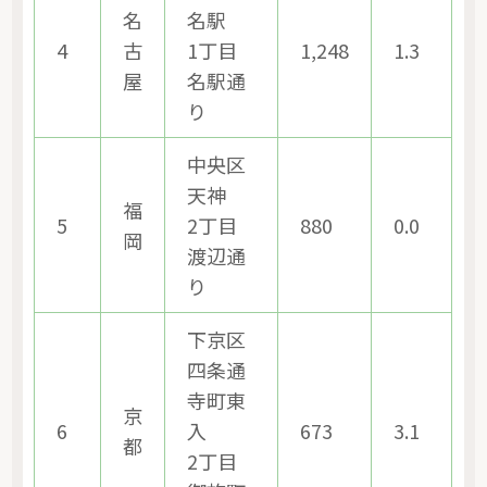
名
名駅
4
古
1丁目
1,248
1.3
屋
名駅通
り
中央区
天神
福
5
2丁目
880
0.0
岡
渡辺通
り
下京区
四条通
寺町東
京
6
入
673
3.1
都
2丁目