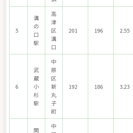
高
溝
津
の
5
区
201
196
2.55
口
溝
駅
口
中
武
原
蔵
区
6
小
新
192
186
3.23
杉
丸
駅
子
町
中
関