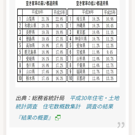
出典：総務省統計局
平成30年住宅・土地
統計調査 住宅数概数集計 調査の結果
『結果の概要』