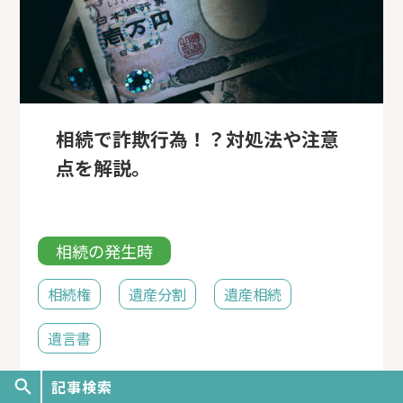
相続で詐欺行為！？対処法や注意
点を解説。
相続の発生時
相続権
遺産分割
遺産相続
遺言書
公開日
2022/03/02