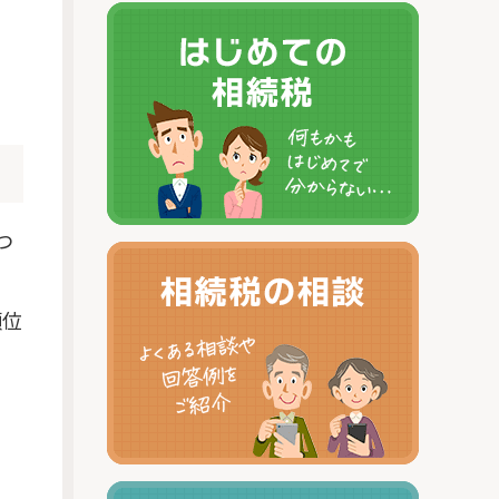
、
」
つ
順位