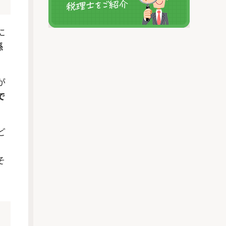
に
孫
が
で
ど
、
そ