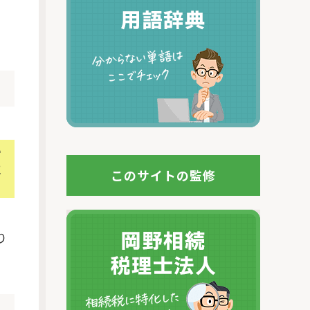
い
に
このサイトの監修
り