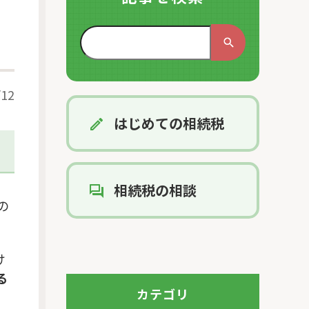
う
/12
はじめての相続税
相続税の相談
の
け
る
カテゴリ