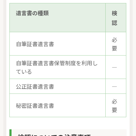
遺言書の種類
検
認
必
自筆証書遺言書
要
自筆証書遺言書保管制度を利用し
―
ている
公正証書遺言書
―
必
秘密証書遺言書
要