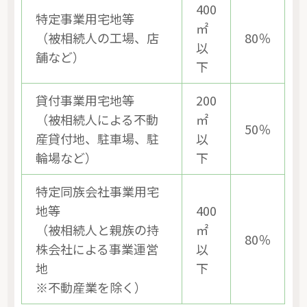
400
特定事業用宅地等
㎡
（被相続人の工場、店
80％
以
舗など）
下
貸付事業用宅地等
200
（被相続人による不動
㎡
50％
産貸付地、駐車場、駐
以
輪場など）
下
特定同族会社事業用宅
地等
400
（被相続人と親族の持
㎡
80％
株会社による事業運営
以
地
下
※不動産業を除く）