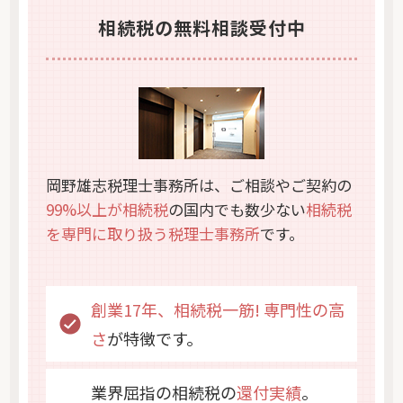
相続税の無料相談受付中
岡野雄志税理士事務所は、ご相談やご契約の
99%以上が相続税
の国内でも数少ない
相続税
を専門に取り扱う税理士事務所
です。
創業17年、相続税一筋! 専門性の高
さ
が特徴です。
業界屈指の相続税の
還付実績
。